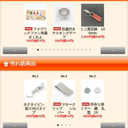
ファブリ
目盛付き
ミニ剪定鋏 14
二つ
ックファン布描
マスキングテー
0mm
金具（３）
きくれよ
プ
5,500円(税500円)
ジウムカ
792円(税72円)
180円(税16円)
330円(税30
<
>
売れ筋商品
No.1
No.2
No.3
No.4
ネクタイピン
マネーク
手作り用
目盛
貼り付けタイ
リップ シル
ミラー 鏡 丸
マスキング
プ
バー ２
型 10
プ
385円(税35円)
770円(税70円)
495円(税45円)
180円(税16
<
>