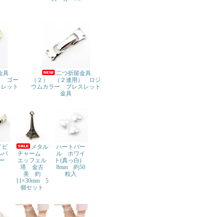
金具
二つ折留金具
） ゴー
（２） （２連用） ロジ
スレット
ウムカラー ブレスレット
金具
イピ
メタル
ハートパー
ルバ
チャーム
ル ホワイ
ー
エッフェル
ト(真っ白)
塔 金古
8mm 約50
美 約
粒入
11×30mm 5
個セット