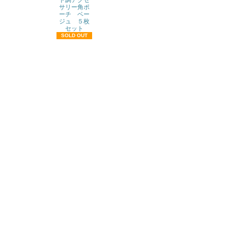
ド調アクセ
サリー角ポ
ーチ ベー
ジュ ５枚
セット
SOLD OUT