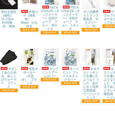
NECK
NECK
COOLER（ネ
COOLER（ネ
糸付き提札
木製ゴ
ネジ式携帯
ッククーラ
ッククーラ
(値札)
マ（無着
ストラップ
ゴルフ
ー）冷却チ
ー）冷却チ
23×15mm
色）
用金具 モ
カー＆
ューブ ブ
ューブ ブ
約100枚
60mm ひも
スグリー
ップセ
ルー Mサ
ルー Lサイ
白・無地
付き
ン Ni
SOLD O
イズ
ズ
SOLD OUT
SOLD OUT
SOLD OUT
SOLD OUT
やさし
母趾サ
キシリ
キシリ
まるで
ま
くあたため
ポーター
ミントアー
ミント フェ
ストッキン
ストッ
る あしく
（片足
ムカバー
イス＆ネッ
グを履いた
グを履
びウォーマ
分） ブラ
クカバー
ようなくつ
ような
SOLD OUT
ー ブラッ
ック
した あた
した 
SOLD OUT
ク
たかく自然
丈であ
SOLD OUT
な美肌感
とキレ
SOLD OUT
ベージュ×ブ
素肌感
ラック
ージ
SOLD OUT
SOLD O