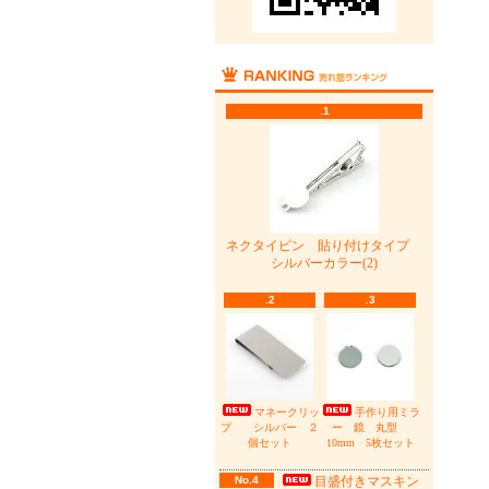
.1
ネクタイピン 貼り付けタイプ
シルバーカラー(2)
.2
.3
マネークリッ
手作り用ミラ
プ シルバー ２
ー 鏡 丸型
個セット
10mm 5枚セット
No.4
目盛付きマスキン