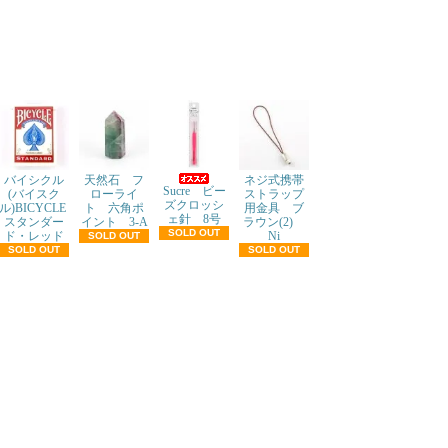
バイシクル
天然石 フ
ネジ式携帯
Sucre ビー
(バイスク
ローライ
ストラップ
ズクロッシ
ル)BICYCLE
ト 六角ポ
用金具 ブ
ェ針 8号
スタンダー
イント 3-A
ラウン(2)
SOLD OUT
ド・レッド
Ni
SOLD OUT
SOLD OUT
SOLD OUT