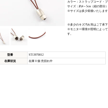
カラー：ストラップコード・ブラ
サイズ：約4～5cm（紐の部分
※サイズは多少前後いたします
※多少のキズ汚れ等はご了承下
※モニター環境や照明によって
す。
型番
ST13970012
在庫状況
在庫 0 個 売切れ中