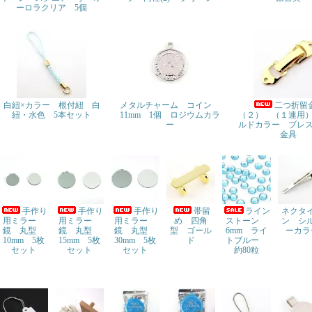
ーロラクリア 5個
白紐×カラー 根付紐 白
メタルチャーム コイン
二つ折留
紐・水色 5本セット
11mm 1個 ロジウムカラ
（２） （１連用
ー
ルドカラー ブレ
金具
手作り
手作り
手作り
帯留
ライン
ネクタ
用ミラー
用ミラー
用ミラー
め 四角
ストーン
ン シ
鏡 丸型
鏡 丸型
鏡 丸型
型 ゴール
6mm ライ
ーカラ
10mm 5枚
15mm 5枚
30mm 5枚
ド
トブルー
セット
セット
セット
約80粒