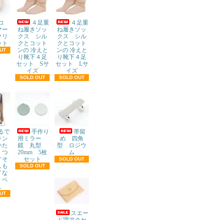
デコ
４足重
４足重
マー
ね履きソッ
ね履きソッ
クリ
クス シル
クス シル
ット
クとコット
クとコット
ンの 冷えと
ンの 冷えと
UT
り靴下４足
り靴下４足
セット Sサ
セット Lサ
イズ
イズ
SOLD OUT
SOLD OUT
るで
手作り
帯留
キン
用ミラー
め 四角
いた
鏡 丸型
型 ロジウ
くつ
20mm 5枚
ム
すそ
セット
SOLD OUT
しも
SOLD OUT
イな
 ベ
ュ
UT
スエー