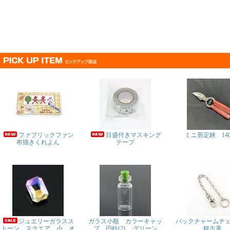
ファブリックファン
目盛付きマスキング
ミニ剪定鋏 14
布描きくれよん
テープ
ジュエリーガラスス
ガラス小瓶 カラーキャッ
バックチャームチ
トーン スクエア 小 オ
プ 円柱(2) グリーン
銀古美