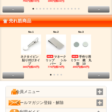
792円(税72円)
180円(税16円)
330円(税30
<
>
売れ筋商品
No.1
No.2
No.3
No.4
ネクタイピン
マネーク
手作り用
目盛
貼り付けタイ
リップ シル
ミラー 鏡 丸
マスキング
プ
バー ２
型 10
プ
385円(税35円)
770円(税70円)
495円(税45円)
180円(税16
<
>
会員メニュー
メールマガジン登録・解除
ご利用ガイド