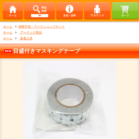
ホーム
>
体験学習・ワークショップキット
ホーム
>
アーテック商品
ホーム
>
新着入荷
目盛付きマスキングテープ