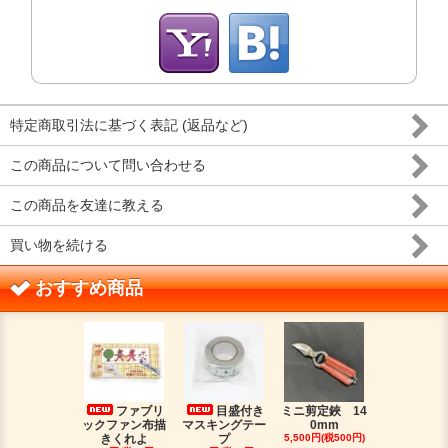
特定商取引法に基づく表記 (返品など)
この商品について問い合わせる
この商品を友達に教える
買い物を続ける
おすすめ商品
ファブリ
目盛付き
ミニ剪定鋏 14
二つ
ックファン布描
マスキングテー
0mm
金具（３）
きくれよ
プ
5,500円(税500円)
ジウムカ