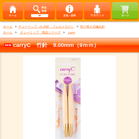
ホーム
>
チューリップ（かぎ針・フェルトなど）
>
切り替え式編み針
ホーム
>
チューリップ 商品シリーズ
>
carry
carryC 竹針 9.00mm（9ｍｍ）