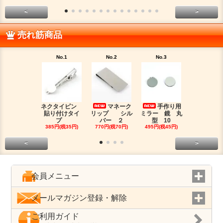
<
>
売れ筋商品
No.1
No.2
No.3
No.4
ネクタイピン
マネーク
手作り用
目盛
貼り付けタイ
リップ シル
ミラー 鏡 丸
マスキング
プ
バー ２
型 10
プ
385円(税35円)
770円(税70円)
495円(税45円)
180円(税16
<
>
会員メニュー
メールマガジン登録・解除
ご利用ガイド