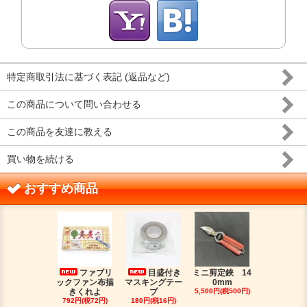
特定商取引法に基づく表記 (返品など)
この商品について問い合わせる
この商品を友達に教える
買い物を続ける
おすすめ商品
ファブリ
目盛付き
ミニ剪定鋏 14
二つ
ックファン布描
マスキングテー
0mm
金具（３）
きくれよ
プ
5,500円(税500円)
ジウムカ
792円(税72円)
180円(税16円)
330円(税30