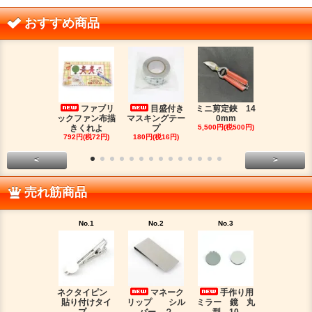
おすすめ商品
ファブリ
目盛付き
ミニ剪定鋏 14
二つ
ックファン布描
マスキングテー
0mm
金具（３）
きくれよ
プ
5,500円(税500円)
ジウムカ
792円(税72円)
180円(税16円)
330円(税30
<
>
売れ筋商品
No.1
No.2
No.3
No.4
ネクタイピン
マネーク
手作り用
目盛
貼り付けタイ
リップ シル
ミラー 鏡 丸
マスキング
プ
バー ２
型 10
プ