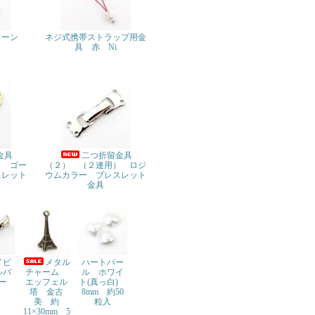
ェーン
ネジ式携帯ストラップ用金
具 赤 Ni
金具
二つ折留金具
） ゴー
（２） （２連用） ロジ
スレット
ウムカラー ブレスレット
金具
イピ
メタル
ハートパー
ルバ
チャーム
ル ホワイ
ー
エッフェル
ト(真っ白)
塔 金古
8mm 約50
美 約
粒入
11×30mm 5