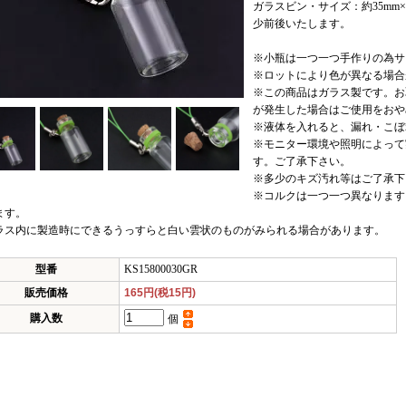
ガラスビン・サイズ：約35mm
少前後いたします。
※小瓶は一つ一つ手作りの為サ
※ロットにより色が異なる場合
※この商品はガラス製です。お
が発生した場合はご使用をおや
※液体を入れると、漏れ・こぼ
※モニター環境や照明によって
す。ご了承下さい。
※多少のキズ汚れ等はご了承下
※コルクは一つ一つ異なります
ます。
ラス内に製造時にできるうっすらと白い雲状のものがみられる場合があります。
型番
KS15800030GR
販売価格
165円(税15円)
購入数
個