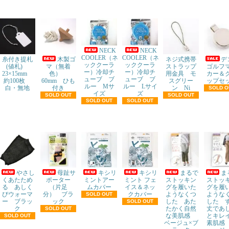
NECK
NECK
COOLER（ネ
COOLER（ネ
糸付き提札
木製ゴ
ネジ式携帯
ッククーラ
ッククーラ
(値札)
マ（無着
ストラップ
ゴルフ
ー）冷却チ
ー）冷却チ
23×15mm
色）
用金具 モ
カー＆
ューブ ブ
ューブ ブ
約100枚
60mm ひも
スグリー
ップセ
ルー Mサ
ルー Lサイ
白・無地
付き
ン Ni
SOLD O
イズ
ズ
SOLD OUT
SOLD OUT
SOLD OUT
SOLD OUT
やさし
母趾サ
キシリ
キシリ
まるで
ま
くあたため
ポーター
ミントアー
ミント フェ
ストッキン
ストッ
る あしく
（片足
ムカバー
イス＆ネッ
グを履いた
グを履
びウォーマ
分） ブラ
クカバー
ようなくつ
ような
SOLD OUT
ー ブラッ
ック
した あた
した 
SOLD OUT
ク
たかく自然
丈であ
SOLD OUT
な美肌感
とキレ
SOLD OUT
ベージュ×ブ
素肌感