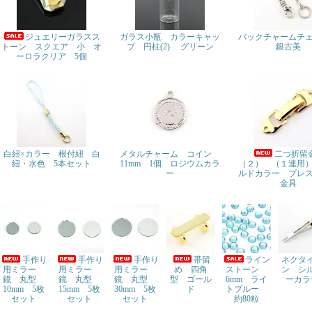
ジュエリーガラスス
ガラス小瓶 カラーキャッ
バックチャームチ
トーン スクエア 小 オ
プ 円柱(2) グリーン
銀古美
ーロラクリア 5個
白紐×カラー 根付紐 白
メタルチャーム コイン
二つ折留
紐・水色 5本セット
11mm 1個 ロジウムカラ
（２） （１連用
ー
ルドカラー ブレ
金具
手作り
手作り
手作り
帯留
ライン
ネクタ
用ミラー
用ミラー
用ミラー
め 四角
ストーン
ン シ
鏡 丸型
鏡 丸型
鏡 丸型
型 ゴール
6mm ライ
ーカラ
10mm 5枚
15mm 5枚
30mm 5枚
ド
トブルー
セット
セット
セット
約80粒