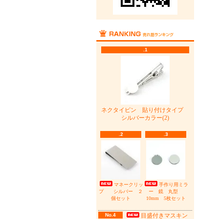
.1
ネクタイピン 貼り付けタイプ
シルバーカラー(2)
.2
.3
マネークリッ
手作り用ミラ
プ シルバー ２
ー 鏡 丸型
個セット
10mm 5枚セット
No.4
目盛付きマスキン