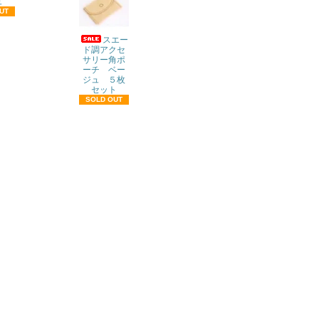
ュ
UT
スエー
ド調アクセ
サリー角ポ
ーチ ベー
ジュ ５枚
セット
SOLD OUT