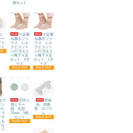
個セット
デコ
４足重
４足重
マー
ね履きソッ
ね履きソッ
クリ
クス シル
クス シル
ット
クとコット
クとコット
ンの 冷えと
ンの 冷えと
UT
り靴下４足
り靴下４足
セット Sサ
セット Lサ
イズ
イズ
SOLD OUT
SOLD OUT
るで
手作り
帯留
キン
用ミラー
め 四角
いた
鏡 丸型
型 ロジウ
くつ
20mm 5枚
ム
すそ
セット
SOLD OUT
しも
SOLD OUT
イな
 ベ