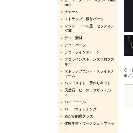
ビーズ (パール・メタル・樹脂
etc.)
チャーム
ストラップ・根付パーツ
レジン ミール皿・セッティン
グ等
デコ 素材
デコ パーツ
デコ ラインストーン
デコラインストーンスワロフス
キー
ざい
ストラップエンド・スライドチ
※ガ
ャーム
ハンドメイド 手作りキット
天然石 ビーズ・サザレ・ルー
ス
バードコール
バードウォッチング
めだか飼育グッズ
体験学習・ワークショップキッ
ト