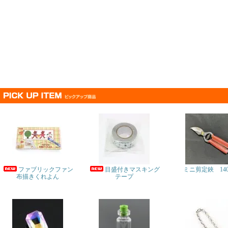
ファブリックファン
目盛付きマスキング
ミニ剪定鋏 14
布描きくれよん
テープ