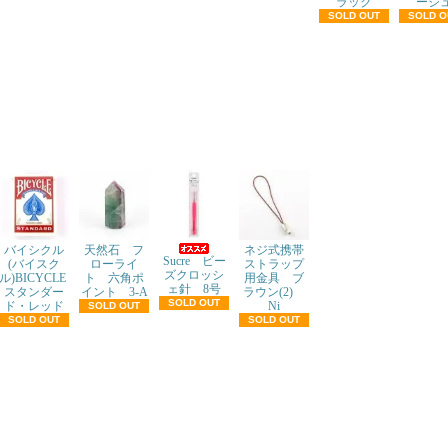
ラック
ージ
SOLD OUT
SOLD O
バイシクル
天然石 フ
ネジ式携帯
Sucre ビー
(バイスク
ローライ
ストラップ
ズクロッシ
ル)BICYCLE
ト 六角ポ
用金具 ブ
ェ針 8号
スタンダー
イント 3-A
ラウン(2)
SOLD OUT
ド・レッド
Ni
SOLD OUT
SOLD OUT
SOLD OUT