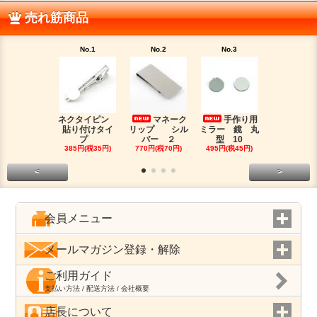
売れ筋商品
No.1
No.2
No.3
No.4
ネクタイピン
マネーク
手作り用
目盛
貼り付けタイ
リップ シル
ミラー 鏡 丸
マスキング
プ
バー ２
型 10
プ
385円(税35円)
770円(税70円)
495円(税45円)
180円(税16
<
>
会員メニュー
メールマガジン登録・解除
ご利用ガイド
支払い方法 / 配送方法 / 会社概要
店長について