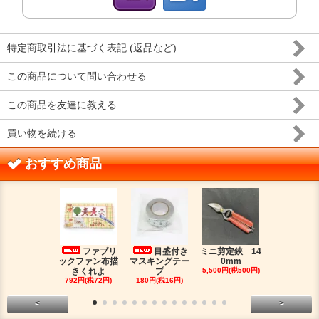
特定商取引法に基づく表記 (返品など)
この商品について問い合わせる
この商品を友達に教える
買い物を続ける
おすすめ商品
ファブリ
目盛付き
ミニ剪定鋏 14
二つ
ックファン布描
マスキングテー
0mm
金具（３）
きくれよ
プ
5,500円(税500円)
ジウムカ
792円(税72円)
180円(税16円)
330円(税30
<
>