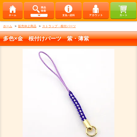
ホーム
>
販売休止商品
>
ストラップ・根付パーツ
多色×金 根付けパーツ 紫・薄紫