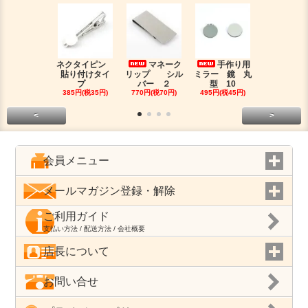
ネクタイピン
マネーク
手作り用
目盛
貼り付けタイ
リップ シル
ミラー 鏡 丸
マスキング
プ
バー ２
型 10
プ
385円(税35円)
770円(税70円)
495円(税45円)
180円(税16
<
>
会員メニュー
メールマガジン登録・解除
ご利用ガイド
支払い方法 / 配送方法 / 会社概要
店長について
お問い合せ