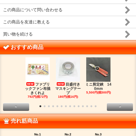
この商品について問い合わせる
この商品を友達に教える
買い物を続ける
おすすめ商品
ファブリ
目盛付き
ミニ剪定鋏 14
二つ
ックファン布描
マスキングテー
0mm
金具（３）
きくれよ
プ
5,500円(税500円)
ジウムカ
792円(税72円)
180円(税16円)
330円(税30
<
>
売れ筋商品
No.1
No.2
No.3
No.4