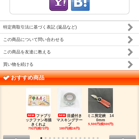
特定商取引法に基づく表記 (返品など)
この商品について問い合わせる
この商品を友達に教える
買い物を続ける
おすすめ商品
ファブリ
目盛付き
ミニ剪定鋏 14
二つ
ックファン布描
マスキングテー
0mm
金具（３）
きくれよ
プ
5,500円(税500円)
ジウムカ
792円(税72円)
180円(税16円)
330円(税30
<
>