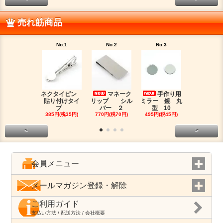
売れ筋商品
No.1
No.2
No.3
No.4
ネクタイピン
マネーク
手作り用
目盛
貼り付けタイ
リップ シル
ミラー 鏡 丸
マスキング
プ
バー ２
型 10
プ
385円(税35円)
770円(税70円)
495円(税45円)
180円(税16
<
>
会員メニュー
メールマガジン登録・解除
ご利用ガイド
支払い方法 / 配送方法 / 会社概要