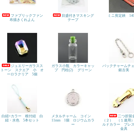
ファブリックファン
目盛付きマスキング
ミニ剪定鋏 14
布描きくれよん
テープ
ジュエリーガラスス
ガラス小瓶 カラーキャッ
バックチャームチ
トーン スクエア 小 オ
プ 円柱(2) グリーン
銀古美
ーロラクリア 5個
白紐×カラー 根付紐 白
メタルチャーム コイン
二つ折留
紐・水色 5本セット
11mm 1個 ロジウムカラ
（２） （１連用
ー
ルドカラー ブレ
金具