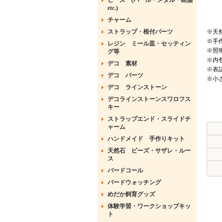
ビーズ (パール・メタル・樹脂
etc.)
チャーム
ストラップ・根付パーツ
※天
※手
レジン ミール皿・セッティン
※照
グ等
※内
デコ 素材
※表
デコ パーツ
※小
デコ ラインストーン
デコラインストーンスワロフス
キー
ストラップエンド・スライドチ
ャーム
ハンドメイド 手作りキット
天然石 ビーズ・サザレ・ルー
ス
バードコール
バードウォッチング
めだか飼育グッズ
体験学習・ワークショップキッ
ト