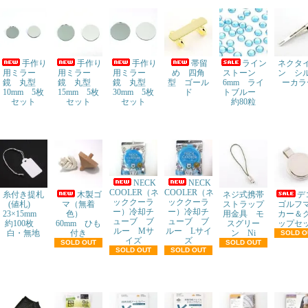
手作り
手作り
手作り
帯留
ライン
ネクタ
用ミラー
用ミラー
用ミラー
め 四角
ストーン
ン シ
鏡 丸型
鏡 丸型
鏡 丸型
型 ゴール
6mm ライ
ーカラ
10mm 5枚
15mm 5枚
30mm 5枚
ド
トブルー
セット
セット
セット
約80粒
NECK
NECK
COOLER（ネ
COOLER（ネ
糸付き提札
木製ゴ
ネジ式携帯
ッククーラ
ッククーラ
(値札)
マ（無着
ストラップ
ゴルフ
ー）冷却チ
ー）冷却チ
23×15mm
色）
用金具 モ
カー＆
ューブ ブ
ューブ ブ
約100枚
60mm ひも
スグリー
ップセ
ルー Mサ
ルー Lサイ
白・無地
付き
ン Ni
SOLD O
イズ
ズ
SOLD OUT
SOLD OUT
SOLD OUT
SOLD OUT