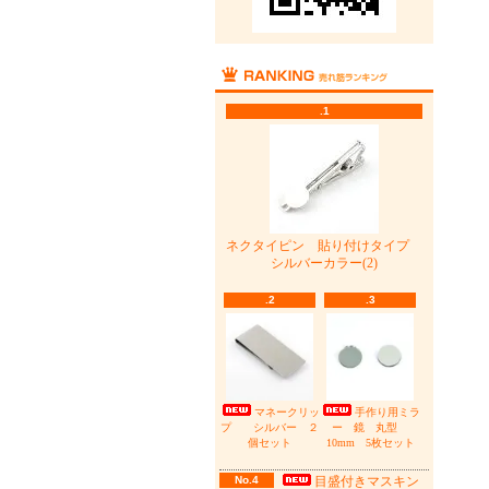
.1
ネクタイピン 貼り付けタイプ
シルバーカラー(2)
.2
.3
マネークリッ
手作り用ミラ
プ シルバー ２
ー 鏡 丸型
個セット
10mm 5枚セット
No.4
目盛付きマスキン