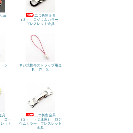
0mm
二つ折留金具
（３） ロジウムカラー
ブレスレット金具
ェーン
ネジ式携帯ストラップ用金
具 赤 Ni
金具
二つ折留金具
） ゴー
（２） （２連用） ロジ
スレット
ウムカラー ブレスレット
金具