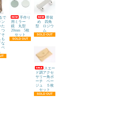
るで
手作り
帯留
キン
用ミラー
め 四角
いた
鏡 丸型
型 ロジウ
くつ
20mm 5枚
ム
すそ
セット
SOLD OUT
しも
SOLD OUT
イな
 ベ
ュ
UT
スエー
ド調アクセ
サリー角ポ
ーチ ベー
ジュ ５枚
セット
SOLD OUT