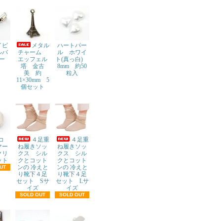
イピ
メタル
ハートパー
ルバ
チャーム
ル ホワイ
ー
エッフェル
ト(真っ白)
塔 金古
8mm 約50
美 約
粒入
11×30mm 5
個セット
デコ
４足重
４足重
マー
ね履きソッ
ね履きソッ
クリ
クス シル
クス シル
ット
クとコット
クとコット
ンの 冷えと
ンの 冷えと
UT
り靴下４足
り靴下４足
セット Sサ
セット Lサ
イズ
イズ
SOLD OUT
SOLD OUT