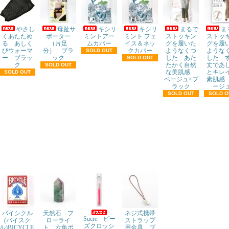
やさし
母趾サ
キシリ
キシリ
まるで
ま
くあたため
ポーター
ミントアー
ミント フェ
ストッキン
ストッ
る あしく
（片足
ムカバー
イス＆ネッ
グを履いた
グを履
びウォーマ
分） ブラ
クカバー
ようなくつ
ような
SOLD OUT
ー ブラッ
ック
した あた
した 
SOLD OUT
ク
たかく自然
丈であ
SOLD OUT
な美肌感
とキレ
SOLD OUT
ベージュ×ブ
素肌感
ラック
ージ
SOLD OUT
SOLD O
バイシクル
天然石 フ
ネジ式携帯
Sucre ビー
(バイスク
ローライ
ストラップ
ズクロッシ
ル)BICYCLE
ト 六角ポ
用金具 ブ