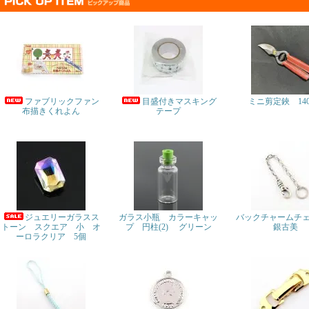
ファブリックファン
目盛付きマスキング
ミニ剪定鋏 14
布描きくれよん
テープ
ジュエリーガラスス
ガラス小瓶 カラーキャッ
バックチャームチ
トーン スクエア 小 オ
プ 円柱(2) グリーン
銀古美
ーロラクリア 5個