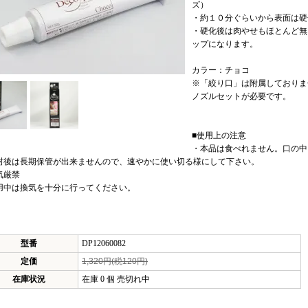
ズ）
・約１０分ぐらいから表面は硬
・硬化後は肉やせもほとんど無
ップになります。
カラー：チョコ
※「絞り口」は附属しておりま
ノズルセットが必要です。
■使用上の注意
・本品は食べれません。口の中
封後は長期保管が出来ませんので、速やかに使い切る様にして下さい。
気厳禁
用中は換気を十分に行ってください。
型番
DP12060082
定価
1,320円(税120円)
在庫状況
在庫 0 個 売切れ中