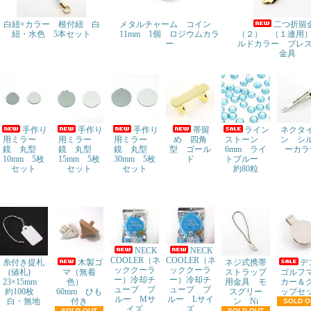
白紐×カラー 根付紐 白
メタルチャーム コイン
二つ折留
紐・水色 5本セット
11mm 1個 ロジウムカラ
（２） （１連用
ー
ルドカラー ブレ
金具
手作り
手作り
手作り
帯留
ライン
ネクタ
用ミラー
用ミラー
用ミラー
め 四角
ストーン
ン シ
鏡 丸型
鏡 丸型
鏡 丸型
型 ゴール
6mm ライ
ーカラ
10mm 5枚
15mm 5枚
30mm 5枚
ド
トブルー
セット
セット
セット
約80粒
NECK
NECK
COOLER（ネ
COOLER（ネ
糸付き提札
木製ゴ
ネジ式携帯
ッククーラ
ッククーラ
(値札)
マ（無着
ストラップ
ゴルフ
ー）冷却チ
ー）冷却チ
23×15mm
色）
用金具 モ
カー＆
ューブ ブ
ューブ ブ
約100枚
60mm ひも
スグリー
ップセ
ルー Mサ
ルー Lサイ
白・無地
付き
ン Ni
SOLD O
イズ
ズ
SOLD OUT
SOLD OUT