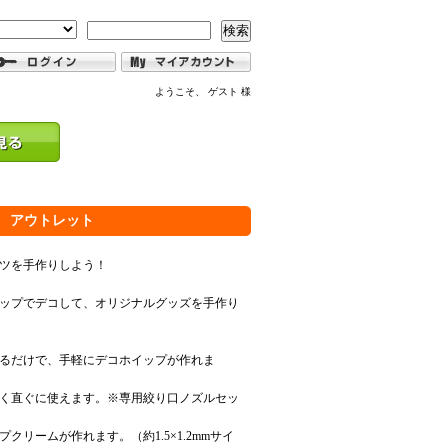
検索
ようこそ、 ゲスト 様
 アウトレット
ツを手作りしよう！
ップでデコして、オリジナルグッズを手作り
るだけで、手軽にデコホイップが作れま
く直ぐに使えます。※専用絞り口ノズルセッ
クリームが作れます。（約1.5×1.2mmサイ