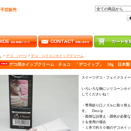
・手芸販売
ム
>
デコ パーツ
>
デコ シリコンホイップクリーム
デコ用ホイップクリーム チョコ 「デコイップ」 50g 日本製
スイーツデコ・フェイクスイー
いろいろな物にシリコーンホイ
してくださいね！
・専用絞り口ノズルに取り替え
す。 Deco ip
・面倒な詰替え・調色が必要な
トを使用の場合
・１本で約５０個のデコホイップ