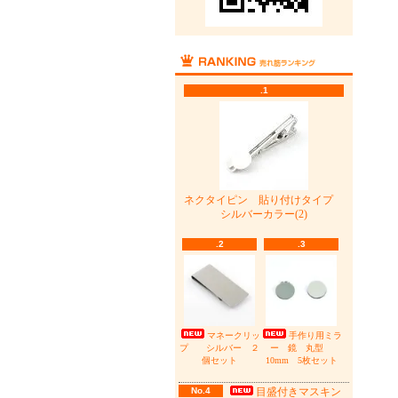
.1
ネクタイピン 貼り付けタイプ
シルバーカラー(2)
.2
.3
マネークリッ
手作り用ミラ
プ シルバー ２
ー 鏡 丸型
個セット
10mm 5枚セット
No.4
目盛付きマスキン