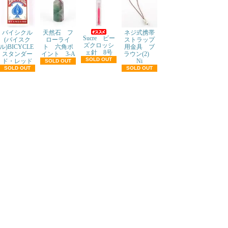
バイシクル
天然石 フ
ネジ式携帯
Sucre ビー
(バイスク
ローライ
ストラップ
ズクロッシ
ル)BICYCLE
ト 六角ポ
用金具 ブ
ェ針 8号
スタンダー
イント 3-A
ラウン(2)
SOLD OUT
ド・レッド
Ni
SOLD OUT
SOLD OUT
SOLD OUT