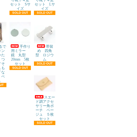
り靴下４足
り靴下４足
セット Sサ
セット Lサ
イズ
イズ
SOLD OUT
SOLD OUT
るで
手作り
帯留
キン
用ミラー
め 四角
いた
鏡 丸型
型 ロジウ
くつ
20mm 5枚
ム
すそ
セット
SOLD OUT
しも
SOLD OUT
イな
 ベ
ュ
UT
スエー
ド調アクセ
サリー角ポ
ーチ ベー
ジュ ５枚
セット
SOLD OUT