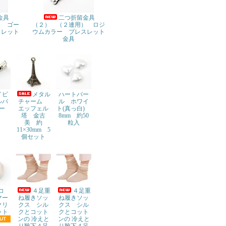
金具
二つ折留金具
） ゴー
（２） （２連用） ロジ
スレット
ウムカラー ブレスレット
金具
イピ
メタル
ハートパー
ルバ
チャーム
ル ホワイ
ー
エッフェル
ト(真っ白)
塔 金古
8mm 約50
美 約
粒入
11×30mm 5
個セット
デコ
４足重
４足重
マー
ね履きソッ
ね履きソッ
クリ
クス シル
クス シル
ット
クとコット
クとコット
ンの 冷えと
ンの 冷えと
UT