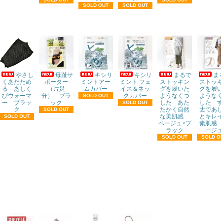
SOLD OUT
SOLD OUT
やさし
母趾サ
キシリ
キシリ
まるで
ま
くあたため
ポーター
ミントアー
ミント フェ
ストッキン
ストッ
る あしく
（片足
ムカバー
イス＆ネッ
グを履いた
グを履
びウォーマ
分） ブラ
クカバー
ようなくつ
ような
SOLD OUT
ー ブラッ
ック
した あた
した 
SOLD OUT
ク
たかく自然
丈であ
SOLD OUT
な美肌感
とキレ
SOLD OUT
ベージュ×ブ
素肌感
ラック
ージ
SOLD OUT
SOLD O