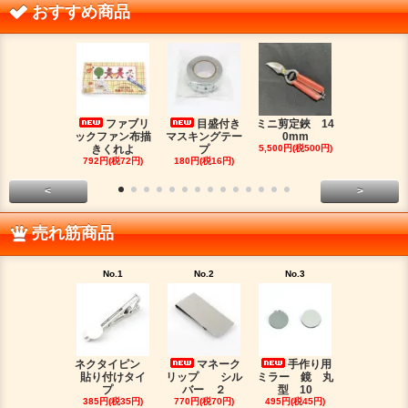
おすすめ商品
ファブリ
目盛付き
ミニ剪定鋏 14
二つ
ックファン布描
マスキングテー
0mm
金具（３）
きくれよ
プ
5,500円(税500円)
ジウムカ
792円(税72円)
180円(税16円)
330円(税30
<
>
売れ筋商品
No.1
No.2
No.3
No.4
ネクタイピン
マネーク
手作り用
目盛
貼り付けタイ
リップ シル
ミラー 鏡 丸
マスキング
プ
バー ２
型 10
プ
385円(税35円)
770円(税70円)
495円(税45円)
180円(税16