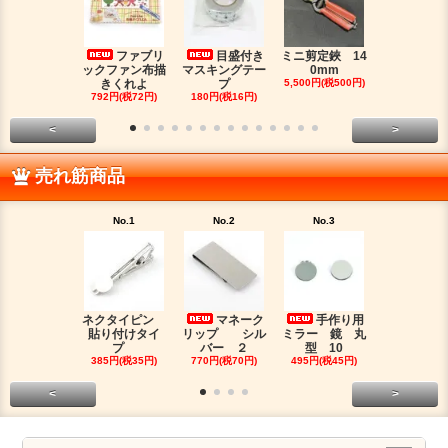
ファブリ
目盛付き
ミニ剪定鋏 14
二つ
ックファン布描
マスキングテー
0mm
金具（３）
きくれよ
プ
5,500円(税500円)
ジウムカ
792円(税72円)
180円(税16円)
330円(税30
<
>
売れ筋商品
No.1
No.2
No.3
No.4
ネクタイピン
マネーク
手作り用
目盛
貼り付けタイ
リップ シル
ミラー 鏡 丸
マスキング
プ
バー ２
型 10
プ
385円(税35円)
770円(税70円)
495円(税45円)
180円(税16
<
>