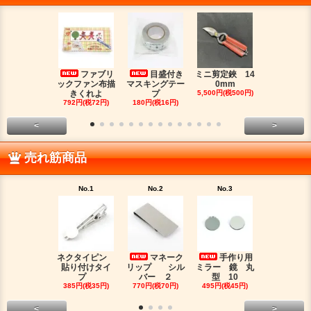
ファブリ
目盛付き
ミニ剪定鋏 14
二つ
ックファン布描
マスキングテー
0mm
金具（３）
きくれよ
プ
5,500円(税500円)
ジウムカ
792円(税72円)
180円(税16円)
330円(税30
<
>
売れ筋商品
No.1
No.2
No.3
No.4
ネクタイピン
マネーク
手作り用
目盛
貼り付けタイ
リップ シル
ミラー 鏡 丸
マスキング
プ
バー ２
型 10
プ
385円(税35円)
770円(税70円)
495円(税45円)
180円(税16
<
>