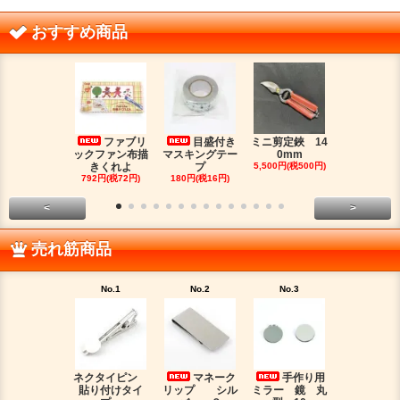
おすすめ商品
ファブリ
目盛付き
ミニ剪定鋏 14
二つ
ックファン布描
マスキングテー
0mm
金具（３）
きくれよ
プ
5,500円(税500円)
ジウムカ
792円(税72円)
180円(税16円)
330円(税30
<
>
売れ筋商品
No.1
No.2
No.3
No.4
ネクタイピン
マネーク
手作り用
目盛
貼り付けタイ
リップ シル
ミラー 鏡 丸
マスキング