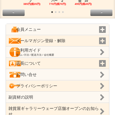
プ
バー ２
型 10
プ
385円(税35円)
770円(税70円)
495円(税45円)
180円(税16
<
>
会員メニュー
メールマガジン登録・解除
ご利用ガイド
支払い方法 / 配送方法 / 会社概要
店長について
お問い合せ
プライバシーポリシー
副資材の説明
雑貨屋ギャラリーウェーブ店舗オープンのお知ら
せ